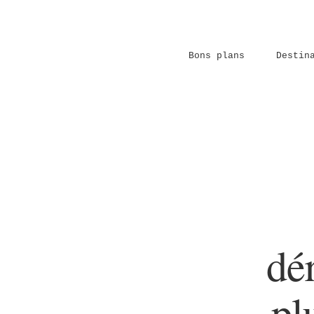
Passer
au
contenu
Bons plans
Destin
dér
pl