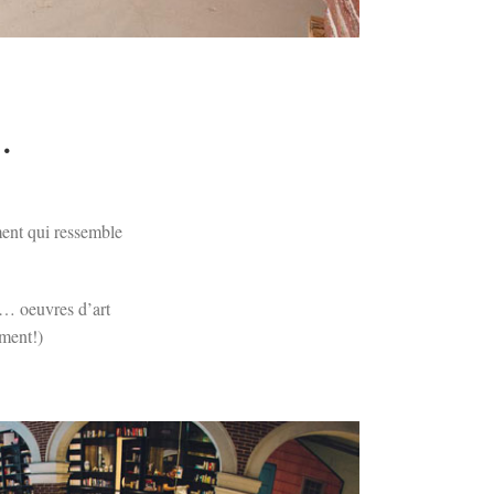
…
ment qui ressemble
n… oeuvres d’art
iment!)