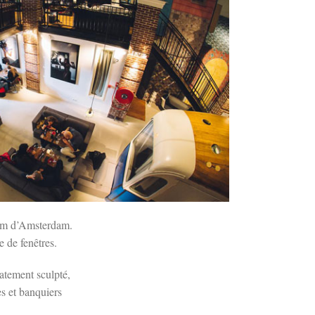
tram d’Amsterdam.
 de fenêtres.
atement sculpté,
es et banquiers