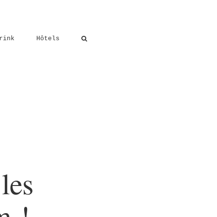
rink
Hôtels
 les
m !