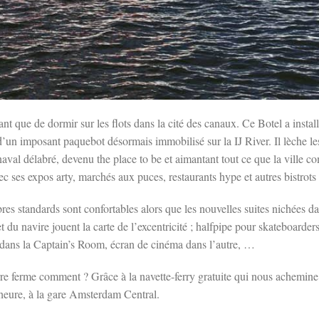
ant que de dormir sur les flots dans la cité des canaux. Ce Botel a instal
’un imposant paquebot désormais immobilisé sur la IJ River. Il lèche le
naval délabré, devenu the place to be et aimantant tout ce que la ville co
vec ses expos arty, marchés aux puces, restaurants hype et autres bistrot
es standards sont confortables alors que les nouvelles suites nichées dan
du navire jouent la carte de l’excentricité ; halfpipe pour skateboarders
dans la Captain’s Room, écran de cinéma dans l’autre, …
erre ferme comment ? Grâce à la navette-ferry gratuite qui nous achemine
heure, à la gare Amsterdam Central.