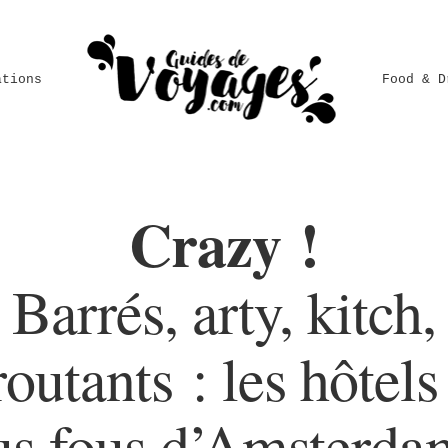
ations
Food & D
Crazy !
Barrés, arty, kitch,
outants : les hôtels
us fous d’Amsterda