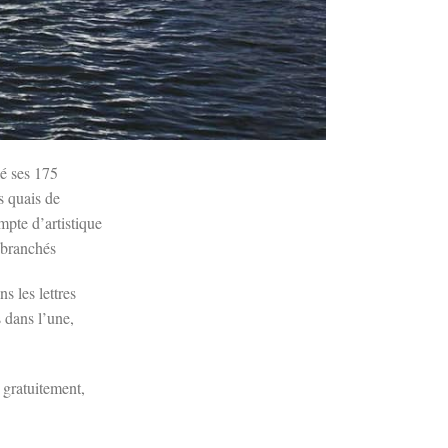
lé ses 175
s quais de
mpte d’artistique
s branchés
s les lettres
 dans l’une,
 gratuitement,